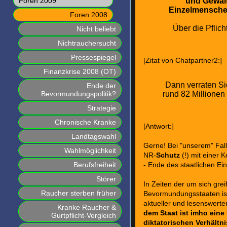
Foren 2009
und Gewalt
Einzelmenschen
Foren 2008
Über die Pfli
Nicht beliebt
Nichtrauchersucht
Pressespiegel
[Zitat von Chatpartner2:]
Finanzkrise 2008 (OT)
Dann verraten Si
Ende der
rund 82 Millione
Bevormundungspolitik?
Strategie
Chronische Kranke
[Antwort:]
Landtagswahl
Gerne! Bei "unserem" Fall
Wahlmöglichkeit
NR-
Schutz
(!) mit einer 
Berufsfreiheit
- Ende des staatlichen Ein
Störer
In Zeiten der um sich gr
Raucher sterben früher
Bevormundungsstaaten ist
aktueller und lesenswerte
Kranke Raucher &
dem Staat ist imho eine 
Gurtpflicht-Vergleich
diktatorischen Verhältn