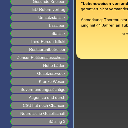
Gesunde Kneipen
"Lebensweisen von and
garantiert nicht verstande
EU-Reformvertrag
Umsatzstatistik
Anmerkung: Thoreau starb 
jung mit 44 Jahren an Tub
Lissabon
Statistik
Verö
Third-Person-Effekt
Restaurantbetreiber
Zensur Petitionsausschuss
Nette Läden
Gesetzeszweck
Kranke Wesen
Bevormundungssüchtige
Augen zu und durch
CSU hat noch Chancen
Neurotische Gesellschaft
Bätzing 3