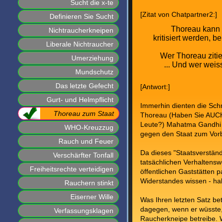
Sucht die x-te
[Zitat von Chatpartner2:]
Definieren Sie Sucht
Thoreau kann 
Nichtraucherkneipen
kritisiert werden, 
Liberale Nichtraucher
Wer Thoreau ziti
Umerziehung
... Und wer weis
Mundschutz
Das letzte Gefecht
[Antwort:]
Gurt- und Helmpflicht
Immerhin dienten die Sch
Thoreau zum Staat
Thoreau (Haben Sie AUCH 
Leute?) Mahatma Gandhi 
WHO-Kreuzzug
gegen den Staat zum Vorb
Rauch und Feuer
Da dieses "Staatsverständ
Verschärfter Tonfall
tatsächlichen Verhaltensw
Freiheitsrechte verteidigen
öffentlichen Gaststätten 
Widerstandes wissen - habe
Rauchern stinkt
Eiserner Wille
Was Ihren letzten Satz bet
dagegen, wenn er wüsste, 
Verfassungsklagen
Raucherkneipe betreibe.