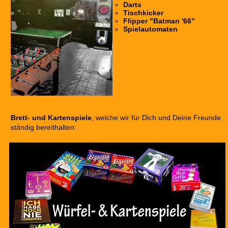
Darts
Tischkicker
Flipper "Batman '66"
Spielautomaten
Brett- und Kartenspiele
, welche wir für Dich und Deine Freunde
ständig bereithalten: