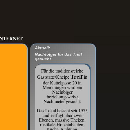
INTERNET
Aktuell:
Nachfolger für das Treff
gesucht
Für die traditionsreiche
Treff
Gaststätte/Kneipe
in
der Kuttelgasse 20 in
Memmingen wird ein
Nachfolger
beziehungsweise
Nachmieter gesucht.
Das Lokal besteht seit 1975
und verfügt über zwei
Ebenen, massive Theken,
rustikale Holzeinbauten,
Küche, Kühlung,