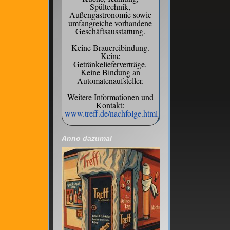
Spültechnik,
Außengastronomie sowie
umfangreiche vorhandene
Geschäftsausstattung.
Keine Brauereibindung.
Keine
Getränkelieferverträge.
Keine Bindung an
Automatenaufsteller.
Weitere Informationen und
Kontakt:
www.treff.de/nachfolge.html
Anno dazumal