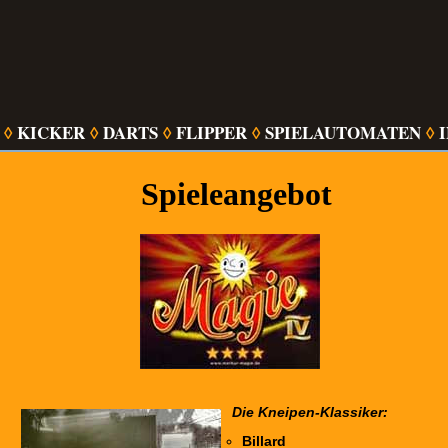
KICKER
DARTS
FLIPPER
SPIELAUTOMATEN
◊
◊
◊
◊
◊
Spieleangebot
Die Kneipen-Klassiker:
Billard