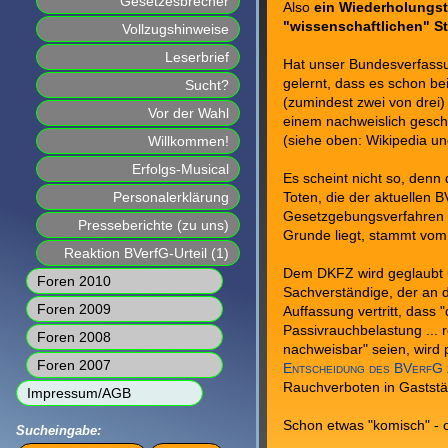
Gesetzesbrecher
Also
ein Wiederholungstä
"wissenschaftlichen" St
Vollzugshinweise
Leserbrief
Hat unser Bundesverfass
gelernt, dass es schon b
Sucht?
(zumindest zwei von drei) 
Vor der Wahl
einem nachweislich gesch
Willkommen!
(siehe oben: Wikipedia un
Erfolgs-Musical
Es scheint nicht so, denn
Personalerklärung
Toten, die der aktuellen 
Gesetzgebungsverfahren 
Presseberichte (zu uns)
Grunde liegt, stammt vom
Reaktion BVerfG-Urteil (1)
Dem DKFZ wird geglaubt u
Foren 2010
Sachverständige, der an d
Foren 2009
Auffassung vertritt, dass
Passivrauchbelastung ... r
Foren 2008
nachweisbar" seien, wird 
Foren 2007
Entscheidung des BVerfG
Rauchverboten in Gaststät
Impressum/AGB
Schon etwas "komisch" - 
Sucheingabe: