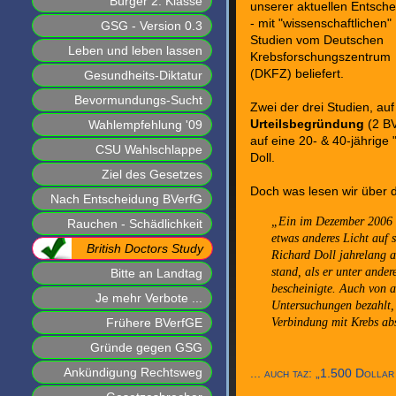
Bürger 2. Klasse
unserer aktuellen Entsch
- mit "wissenschaftlichen"
GSG - Version 0.3
Studien vom Deutschen
Leben und leben lassen
Krebsforschungszentrum
(DKFZ) beliefert.
Gesundheits-Diktatur
Bevormundungs-Sucht
Zwei der drei Studien, auf
Wahlempfehlung '09
Urteilsbegründung
(2 BV
auf eine 20- & 40-jährige 
CSU Wahlschlappe
Doll.
Ziel des Gesetzes
Doch was lesen wir über d
Nach Entscheidung BVerfG
Ein im Dezember 2006 er
Rauchen - Schädlichkeit
etwas anderes Licht auf s
British Doctors Study
Richard Doll jahrelang 
stand, als er unter and
Bitte an Landtag
bescheinigte. Auch von 
Je mehr Verbote ...
Untersuchungen bezahlt, 
Frühere BVerfGE
Verbindung mit Krebs ab
Gründe gegen GSG
Ankündigung Rechtsweg
... auch taz:
1.500 Dollar 