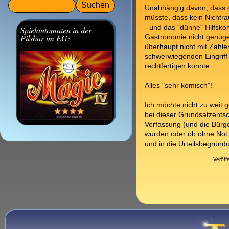
Suchbegriffe
Unabhängig davon, dass 
müsste, dass kein Nichtr
- und das "dünne" Hilfsko
Spielautomaten in der
Pilsbar im EG:
Gastronomie nicht genüge
überhaupt nicht mit Zahl
schwerwiegenden Eingriff 
rechtfertigen konnte.
Alles "sehr komisch"!
Ich möchte nicht zu weit g
bei dieser Grundsatzents
Verfassung (und die Bürg
wurden oder ob ohne Not 
und in die Urteilsbegrü
Veröff