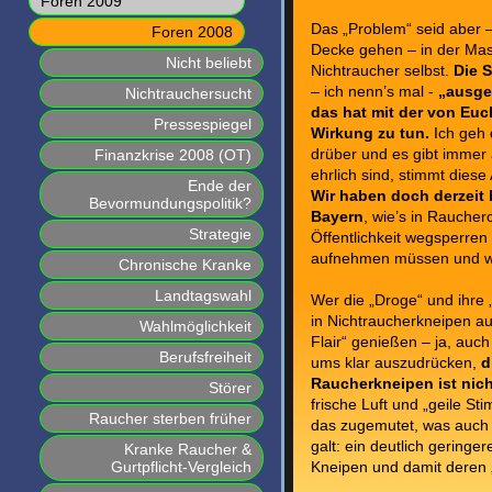
Foren 2009
Das „Problem“ seid aber – 
Foren 2008
Decke gehen – in der Mas
Nicht beliebt
Nichtraucher selbst.
Die S
– ich nenn’s mal -
„ausge
Nichtrauchersucht
das hat mit der von Euc
Pressespiegel
Wirkung zu tun.
Ich geh d
Finanzkrise 2008 (OT)
drüber und es gibt immer 
ehrlich sind, stimmt dies
Ende der
Wir haben doch derzeit
Bevormundungspolitik?
Bayern
, wie’s in Raucher
Strategie
Öffentlichkeit wegsperren
aufnehmen müssen und wie
Chronische Kranke
Landtagswahl
Wer die „Droge“ und ihre „
in Nichtraucherkneipen au
Wahlmöglichkeit
Flair“ genießen – ja, auc
Berufsfreiheit
ums klar auszudrücken,
d
Raucherkneipen ist nich
Störer
frische Luft und „geile S
Raucher sterben früher
das zugemutet
, was auch
galt:
ein deutlich geringer
Kranke Raucher &
Gurtpflicht-Vergleich
Kneipen und damit deren 