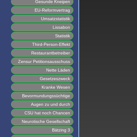
Gesunde Kneipen
EU-Reformvertrag
Umsatzstatistik
Lissabon
Statistik
Third-Person-Effekt
Restaurantbetreiber
Zensur Petitionsausschuss
Nette Läden
Gesetzeszweck
Kranke Wesen
Bevormundungssüchtige
Augen zu und durch
CSU hat noch Chancen
Neurotische Gesellschaft
Bätzing 3