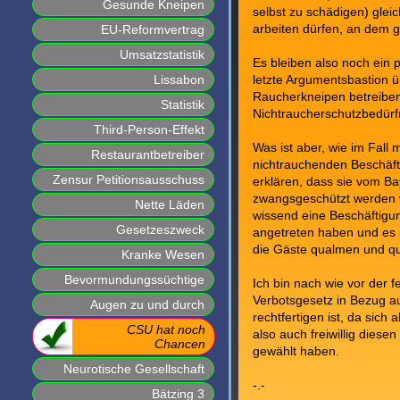
Gesunde Kneipen
selbst zu schädigen) gleic
EU-Reformvertrag
arbeiten dürfen, an dem g
Umsatzstatistik
Es bleiben also noch ein 
Lissabon
letzte Argumentsbastion üb
Raucherkneipen betreiben
Statistik
Nichtraucherschutzbedürf
Third-Person-Effekt
Was ist aber, wie im Fall
Restaurantbetreiber
nichtrauchenden Beschäfti
Zensur Petitionsausschuss
erklären, dass sie vom B
zwangsgeschützt werden w
Nette Läden
wissend eine Beschäftigun
Gesetzeszweck
angetreten haben und es 
die Gäste qualmen und q
Kranke Wesen
Bevormundungssüchtige
Ich bin nach wie vor der 
Verbotsgesetz in Bezug au
Augen zu und durch
rechtfertigen ist, da sich al
CSU hat noch
also auch freiwillig die
Chancen
gewählt haben.
Neurotische Gesellschaft
-.-
Bätzing 3