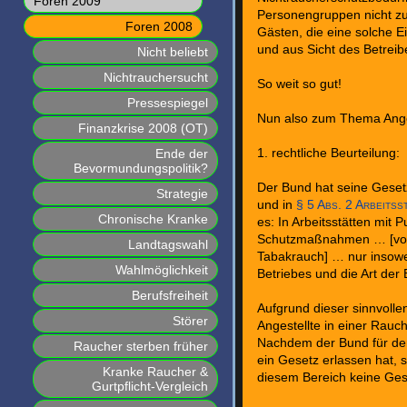
Foren 2009
Personengruppen nicht zu 
Foren 2008
Gästen, die eine solche 
und aus Sicht des Betrei
Nicht beliebt
Nichtrauchersucht
So weit so gut!
Pressespiegel
Nun also zum Thema Ange
Finanzkrise 2008 (OT)
Ende der
1. rechtliche Beurteilung:
Bevormundungspolitik?
Der Bund hat seine Ges
Strategie
und in
§ 5 Abs. 2 Arbeits
Chronische Kranke
es: In Arbeitsstätten mit 
Schutzmaßnahmen … [vor
Landtagswahl
Tabakrauch] … nur insowei
Wahlmöglichkeit
Betriebes und die Art der
Berufsfreiheit
Aufgrund dieser sinnvolle
Störer
Angestellte in einer Rauc
Nachdem der Bund für den
Raucher sterben früher
ein Gesetz erlassen hat, 
Kranke Raucher &
diesem Bereich keine Ge
Gurtpflicht-Vergleich