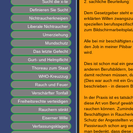
Sucht die x-te
2. sachliche Beurteilung:
Definieren Sie Sucht
Dem Gesetzgeber steht es
Nichtraucherkneipen
erklärten Willen zwangszu
speziellen berufsspezifi
Liberale Nichtraucher
zum Bildschirmarbeitsplat
Umerziehung
Alle bei mir beschäftigte
Mundschutz
den Job in meiner Pilsbar
Das letzte Gefecht
wird.
Gurt- und Helmpflicht
Dies ist schon mal ein ge
Thoreau zum Staat
anderen Berufsbildern, be
damit rechnen müssen, das
WHO-Kreuzzug
(Dies war auch mit ein G
Rauch und Feuer
beschrieben - in diesem 
Verschärfter Tonfall
In der Praxis ist es tatsäc
Freiheitsrechte verteidigen
diese Art von Beruf gewäh
rauchen können. Zuminde
Rauchern stinkt
Beschäftigten in Raucher
Eiserner Wille
Schutz der Angestellten 
Passivrauch schon arg w
Verfassungsklagen
man bedenkt, dass diese 