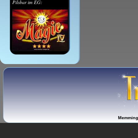
Pilsbar im EG:
Memminge