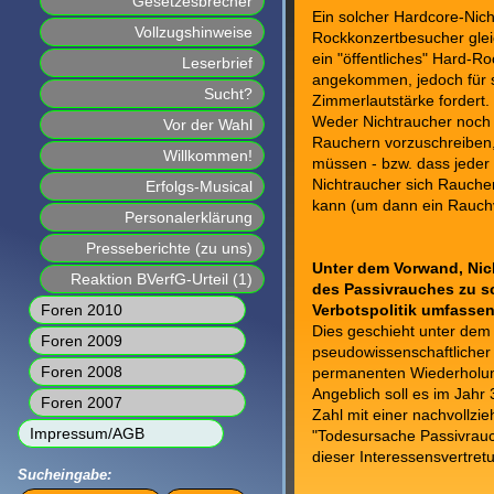
Gesetzesbrecher
Ein solcher Hardcore-Nich
Vollzugshinweise
Rockkonzertbesucher gleic
ein "öffentliches" Hard-R
Leserbrief
angekommen, jedoch für s
Sucht?
Zimmerlautstärke fordert.
Weder Nichtraucher noch
Vor der Wahl
Rauchern vorzuschreiben, 
Willkommen!
müssen - bzw. dass jeder
Nichtraucher sich Raucher
Erfolgs-Musical
kann (um dann ein Rauchv
Personalerklärung
Presseberichte (zu uns)
Unter dem Vorwand, Nic
Reaktion BVerfG-Urteil (1)
des Passivrauches zu s
Foren 2010
Verbotspolitik umfass
Dies geschieht unter de
Foren 2009
pseudowissenschaftlicher 
Foren 2008
permanenten Wiederholun
Angeblich soll es im Jahr
Foren 2007
Zahl mit einer nachvollz
Impressum/AGB
"Todesursache Passivrau
dieser Interessensvertre
Sucheingabe: