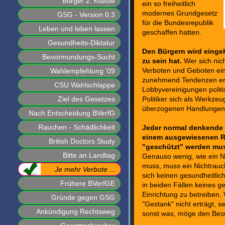
Bürger 2. Klasse
ein so freiheitlich
modernes Grundgesetz
GSG - Version 0.3
für die Bundesrepublik
Leben und leben lassen
geschaffen hatten.
Gesundheits-Diktatur
Den Bürgern wird eingeh
Bevormundungs-Sucht
zu sein hat.
Wer sich nich
Wahlempfehlung '09
Verboten und Geboten ein
zunehmend Tendenzen erk
CSU Wahlschlappe
Lobbyvereinigungen polit
Ziel des Gesetzes
Politiker sich als Werkzeu
überzogenen Handlungen 
Nach Entscheidung BVerfG
Rauchen - Schädlichkeit
Jeder normal denkende 
einem ausgewiesenen Ra
British Doctors Study
"geschützt" werden mu
Bitte an Landtag
Genauso wenig, wie ein 
muss, muss ein Nichtrauc
Je mehr Verbote ...
sich keinen gesundheitlic
Frühere BVerfGE
in beiden Fällen keines g
Einrichtung zu betreiben.
Gründe gegen GSG
"Gestank" nicht erträgt, s
Ankündigung Rechtsweg
sonst was, möge den Besu