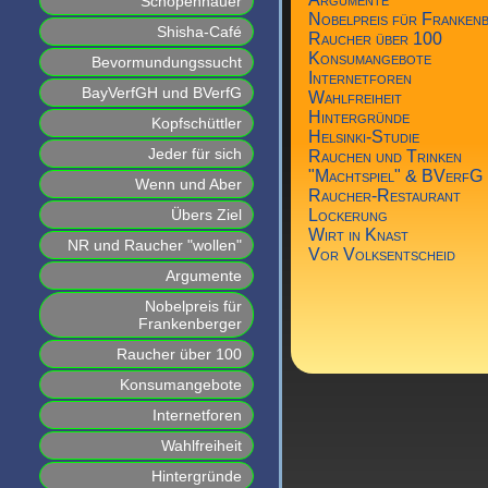
Schopenhauer
Nobelpreis für Franken
Shisha-Café
Raucher über 100
Konsumangebote
Bevormundungssucht
Internetforen
BayVerfGH und BVerfG
Wahlfreiheit
Hintergründe
Kopfschüttler
Helsinki-Studie
Jeder für sich
Rauchen und Trinken
"Machtspiel" & BVerfG
Wenn und Aber
Raucher-Restaurant
Übers Ziel
Lockerung
Wirt in Knast
NR und Raucher "wollen"
Vor Volksentscheid
Argumente
Nobelpreis für
Frankenberger
Raucher über 100
Konsumangebote
Internetforen
Wahlfreiheit
Hintergründe