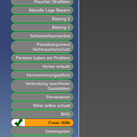
Raucher Straftäter
Aktuelle Lage Bayern
Bätzing 2
Bätzing 1
Schweinshaxnverbot
Pseudoargument
Nichtraucherschutz
Parteien haben ein Problem
Vorher erlaubt
Kennzeichnungspflicht
Verbreitung rauchfreier
Gaststätten
Pervertieren
Wirte selber schuld
BHG
Freier Wille
Gesetzgeber