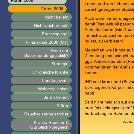
Foren 2009
Leben und von Lebensquali
Foren 2008
zurechtgebogenen Statist
Nicht beliebt
Auch wenn ihr eure eigen
damit "intellektuell pseudo
Nichtrauchersucht
Aufenthaltsorte (wie Rau
Pressespiegel
ihr nichts zu suchen habt
müsst, zu verbieten!
Finanzkrise 2008 (OT)
Menschen wie Hunde auf d
Ende der
Bevormundungspolitik?
Zumutung und spiegelt nu
ggü. Anderslebenden (Rauc
Strategie
Kommentaren der Anti`s 
Chronische Kranke
kommt.
Landtagswahl
IHR seid krank und (Bevo
Eure eigenen Körper mit e
Wahlmöglichkeit
habt!
Berufsfreiheit
Seid nicht neidisch auf di
Störer
eure "stinkelangweiligen"
Verbreitung im Rahmen der
Raucher sterben früher
Kranke Raucher &
Veröffe
Gurtpflicht-Vergleich