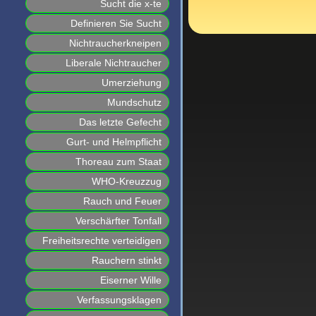
Sucht die x-te
Definieren Sie Sucht
Nichtraucherkneipen
Liberale Nichtraucher
Umerziehung
Mundschutz
Das letzte Gefecht
Gurt- und Helmpflicht
Thoreau zum Staat
WHO-Kreuzzug
Rauch und Feuer
Verschärfter Tonfall
Freiheitsrechte verteidigen
Rauchern stinkt
Eiserner Wille
Verfassungsklagen