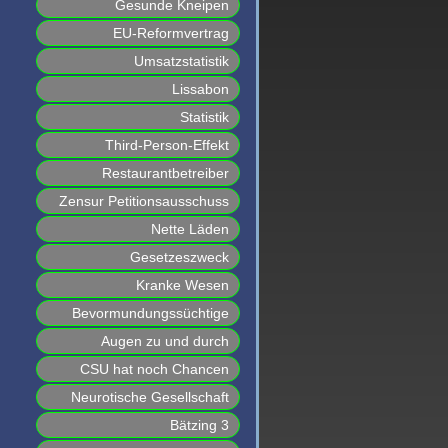
Gesunde Kneipen
EU-Reformvertrag
Umsatzstatistik
Lissabon
Statistik
Third-Person-Effekt
Restaurantbetreiber
Zensur Petitionsausschuss
Nette Läden
Gesetzeszweck
Kranke Wesen
Bevormundungssüchtige
Augen zu und durch
CSU hat noch Chancen
Neurotische Gesellschaft
Bätzing 3