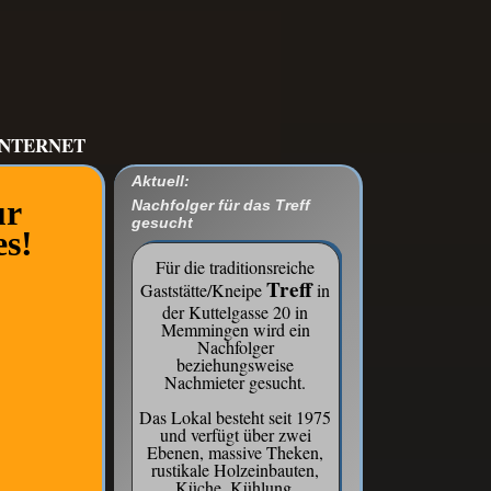
INTERNET
Aktuell:
ur
Nachfolger für das Treff
gesucht
es!
Für die traditionsreiche
Treff
Gaststätte/Kneipe
in
der Kuttelgasse 20 in
Memmingen wird ein
Nachfolger
beziehungsweise
Nachmieter gesucht.
Das Lokal besteht seit 1975
und verfügt über zwei
Ebenen, massive Theken,
rustikale Holzeinbauten,
Küche, Kühlung,