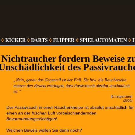
KICKER
DARTS
FLIPPER
SPIELAUTOMATEN
◊
◊
◊
◊
◊
Nichtraucher fordern Beweise z
Unschädlichkeit des Passivrauch
Nein, genau das Gegenteil ist der Fall. Sie bzw. die Raucherseite
müssen den Beweis erbringen, dass Passivrauch absolut unschädlich
ist.
[Chatpartner]
(2009)
Der Passivrauch in einer Raucherkneipe ist absolut unschädlich für
einen an der
frischen
Luft vorbeischlendernden
Bevormundungssüchtigen
!
Welchen Beweis wollen Sie denn noch?