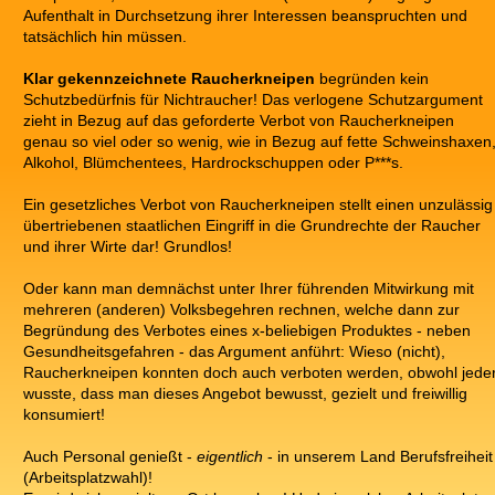
Aufenthalt in Durchsetzung ihrer Interessen beanspruchten und
tatsächlich hin müssen.
Klar gekennzeichnete Raucherkneipen
begründen kein
Schutzbedürfnis für Nichtraucher! Das verlogene Schutzargument
zieht in Bezug auf das geforderte Verbot von Raucherkneipen
genau so viel oder so wenig, wie in Bezug auf fette Schweinshaxen
Alkohol, Blümchentees, Hardrockschuppen oder P***s.
Ein gesetzliches Verbot von Raucherkneipen stellt einen unzulässig
übertriebenen staatlichen Eingriff in die Grundrechte der Raucher
und ihrer Wirte dar! Grundlos!
Oder kann man demnächst unter Ihrer führenden Mitwirkung mit
mehreren (anderen) Volksbegehren rechnen, welche dann zur
Begründung des Verbotes eines x-beliebigen Produktes - neben
Gesundheitsgefahren - das Argument anführt: Wieso (nicht),
Raucherkneipen konnten doch auch verboten werden, obwohl jede
wusste, dass man dieses Angebot bewusst, gezielt und freiwillig
konsumiert!
Auch Personal genießt -
eigentlich
- in unserem Land Berufsfreiheit
(Arbeitsplatzwahl)!