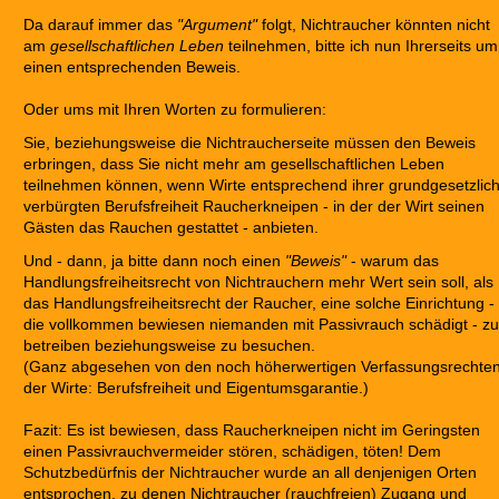
Da darauf immer das
"Argument"
folgt, Nichtraucher könnten nicht
am
gesellschaftlichen Leben
teilnehmen, bitte ich nun Ihrerseits um
einen entsprechenden Beweis.
Oder ums mit Ihren Worten zu formulieren:
Sie, beziehungsweise die Nichtraucherseite müssen den Beweis
erbringen, dass Sie nicht mehr am gesellschaftlichen Leben
teilnehmen können, wenn Wirte entsprechend ihrer grundgesetzlic
verbürgten Berufsfreiheit Raucherkneipen - in der der Wirt seinen
Gästen das Rauchen gestattet - anbieten.
Und - dann, ja bitte dann noch einen
"Beweis"
- warum das
Handlungsfreiheitsrecht von Nichtrauchern mehr Wert sein soll, als
das Handlungsfreiheitsrecht der Raucher, eine solche Einrichtung -
die vollkommen bewiesen niemanden mit Passivrauch schädigt - zu
betreiben beziehungsweise zu besuchen.
(Ganz abgesehen von den noch höherwertigen Verfassungsrechte
der Wirte: Berufsfreiheit und Eigentumsgarantie.)
Fazit: Es ist bewiesen, dass Raucherkneipen nicht im Geringsten
einen Passivrauchvermeider stören, schädigen, töten! Dem
Schutzbedürfnis der Nichtraucher wurde an all denjenigen Orten
entsprochen, zu denen Nichtraucher (rauchfreien) Zugang und