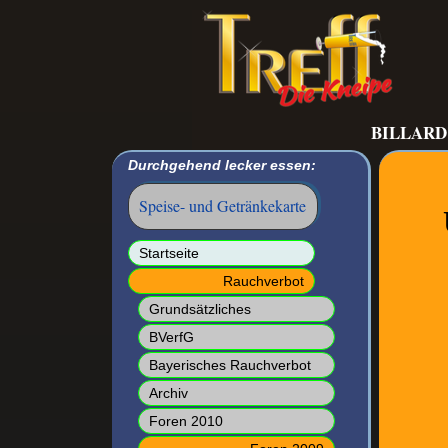
BILLARD
Durchgehend lecker essen:
Speise- und Getränkekarte
Navigation
Startseite
überspringen
Rauchverbot
Grundsätzliches
BVerfG
Bayerisches Rauchverbot
Archiv
Foren 2010