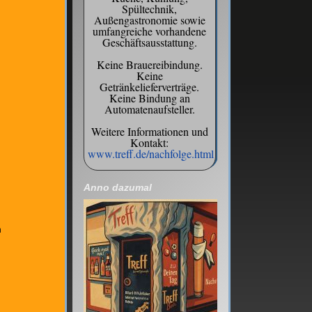
Spültechnik,
Außengastronomie sowie
umfangreiche vorhandene
Geschäftsausstattung.
Keine Brauereibindung.
Keine
Getränkelieferverträge.
Keine Bindung an
Automatenaufsteller.
h
Weitere Informationen und
Kontakt:
www.treff.de/nachfolge.html
Anno dazumal
n