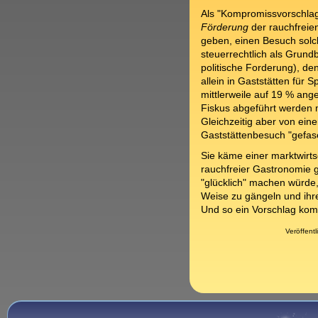
Als "Kompromissvorschlag"
Förderung
der rauchfreie
geben, einen Besuch solch
steuerrechtlich als Grund
politische Forderung), de
allein in Gaststätten für 
mittlerweile auf 19 % an
Fiskus abgeführt werden m
Gleichzeitig aber von ein
Gaststättenbesuch "gefase
Sie käme einer marktwirts
rauchfreier Gastronomie gl
"glücklich" machen würde,
Weise zu gängeln und ihre
Und so ein Vorschlag kom
Veröffent