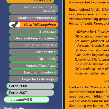
Foren 2009
Volksentscheid kommen w
Nichtraucher fordern
Entscheidend für die Erfo
Beweise
sein, dass dieser von de
Medienberichterstattung
Alternativvorschlag genau
Richtung" zieht:
Kennzeich
Nach Volksbegehren
Status quo
Welcome Back Raucherwir
NR-Schutz ausgestalten 
Gesetzgebungskompetenz
den Wirten garantiert. 
Großer Kindergarten
- der keine Verschlechte
ist. Ansonsten ist es das
Geschäftsidee
habe. Keine Begründung, 
Nicht nackt
Kommentar. Mit "Bullsh
aus Altersheimen zum Rat
Angebot/Nachfrage
Geisteshaltung - aber ab
Einspruch abgelehnt
wenig von anderen hier 
Logische Erklärungen
(20
Foren 2008
Danke für Ihr "Welcome Ba
überstrapazieren möchte,
Foren 2007
besonders wohl fühle, in
Impressum/AGB
werden dürfen und für mic
dünnhäutig wie ich bin -
Sucheingabe: