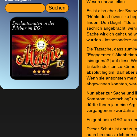
Wesen darzustellen.
Suchbegriffe
Es ist also eher der Sachz
"Höhle des Löwen" zu be
Spielautomaten in der
finden. Den Begriff "'Bull
Pilsbar im EG:
sachlich angebracht, wen
Sache wirklich geht und 
wurden - insbesondere au
Die Tatsache, dass zumi
"Engagement" Altenheim
[sinngemäß] auf diese Wei
Enkelkinder tun zu könne
absolut legitim, darf abe
Wenn sie ansonsten mei
abgewinnen konnten, wär
Nun aber zur Sache und 
Kompromissvorschlag" unt
dürfte Ihnen ja meine Arg
vergangenen zwei Jahre h
Es geht beim GSG um den 
Dieser Schutz ist dort zu 
auch hin muss. (Ich persö