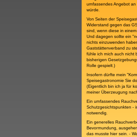
umfassendes Angebot an r
würde.
Von Seiten der Speisega
Widerstand gegen das GS
sind, wenn diese in eine
Und dagegen sollte ein "
nichts einzuwenden haben
Gaststättenverband zu stei
fühle ich mich auch nicht
bisherigen Gesetzgebung
Rolle gespielt.)
Insofern dürfte mein "Ko
Speisegastronomie Sie do
(Eigentlich bin ich ja für 
meiner Überzeugung nach, 
Ein umfassendes Rauchverb
Schutzgesichtspunkten - 
notwendig.
Ein generelles Rauchverbo
Bevormundung, ausgehen
das musste hier sein. - Waf