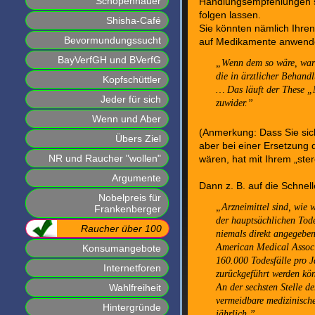
Schopenhauer
Handlungsempfehlungen so
folgen lassen.
Shisha-Café
Sie könnten nämlich Ihren
Bevormundungssucht
auf Medikamente anwend
BayVerfGH und BVerfG
Wenn dem so wäre, waru
die in ärztlicher Behan
Kopfschüttler
… Das läuft der These „
Jeder für sich
zuwider.
Wenn und Aber
(Anmerkung: Dass Sie sic
Übers Ziel
aber bei einer Ersetzung
NR und Raucher "wollen"
wären, hat mit Ihrem „ster
Argumente
Dann z. B. auf die Schnel
Nobelpreis für
Arzneimittel sind, wie 
Frankenberger
der hauptsächlichen Tode
Raucher über 100
niemals direkt angegebe
American Medical Associ
Konsumangebote
160.000 Todesfälle pro J
Internetforen
zurückgeführt werden k
An der sechsten Stelle d
Wahlfreiheit
vermeidbare medizinische
Hintergründe
jährlich.