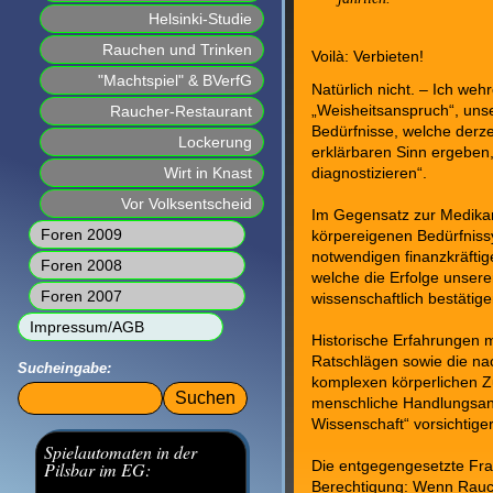
Helsinki-Studie
Rauchen und Trinken
Voilà: Verbieten!
"Machtspiel" & BVerfG
Natürlich nicht. – Ich we
„Weisheitsanspruch“, unse
Raucher-Restaurant
Bedürfnisse, welche derzei
Lockerung
erklärbaren Sinn ergeben, 
Wirt in Knast
diagnostizieren“.
Vor Volksentscheid
Im Gegensatz zur Medika
Foren 2009
körpereigenen Bedürfnissy
notwendigen finanzkräftig
Foren 2008
welche die Erfolge unsere
Foren 2007
wissenschaftlich bestätige
Impressum/AGB
Historische Erfahrungen m
Ratschlägen sowie die na
Sucheingabe:
komplexen körperlichen 
Suchbegriffe
menschliche Handlungsantri
Wissenschaft“ vorsichtiger
Spielautomaten in der
Die entgegengesetzte Fra
Pilsbar im EG:
Berechtigung: Wenn Rauch